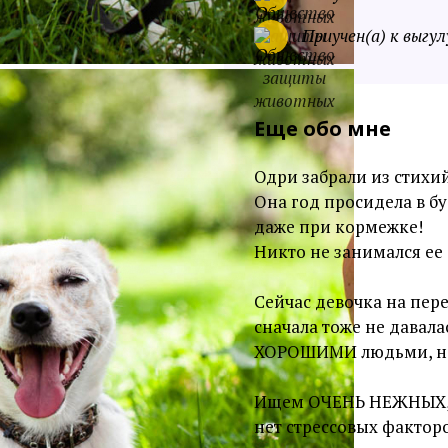
Приучен(а) к выгул
Еще обо мне
Одри забрали из стихи
Она год просидела в бу
даже при кормежке!
Никто не занимался ее
Сейчас девочка на пер
сначала тоже не давала
ХОРОШИМИ людьми, но 
Ищем ОЧЕНЬ НЕЖНЫХ, д
нет стрессовых факторо