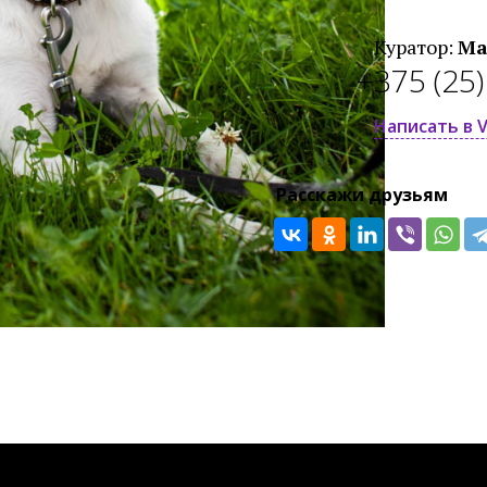
Куратор:
Ма
+375 (25
Написать в V
Расскажи друзьям