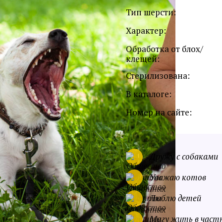
Тип шерсти:
Характер:
Обработка от блох/
клещей:
Стерилизована:
В каталоге:
Номер на сайте:
Дружу с собаками
Уважаю котов
Люблю детей
Могу жить в част